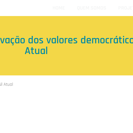
HOME
QUEM SOMOS
PROJE
rvação dos valores democrático
Atual
il Atual